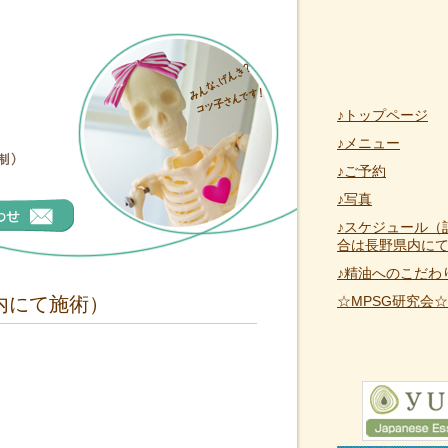
♪トップページ
♪メニュー
♪ご予約
♪写真
♪スケジュール（
合は長野県内に
♪精油へのこだわ
内にて施術）
☆MPSG研究会☆