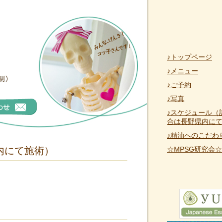
♪トップページ
♪メニュー
♪ご予約
♪写真
♪スケジュール（
合は長野県内に
♪精油へのこだわ
内にて施術）
☆MPSG研究会☆