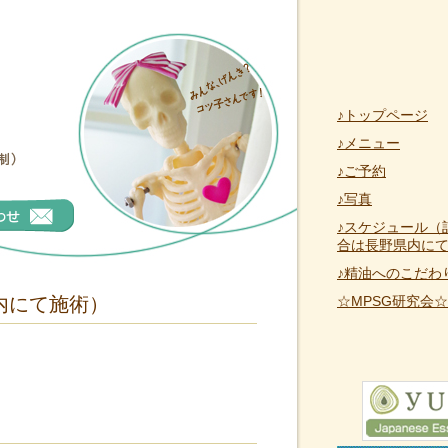
♪トップページ
♪メニュー
♪ご予約
♪写真
♪スケジュール（
合は長野県内に
♪精油へのこだわ
内にて施術）
☆MPSG研究会☆